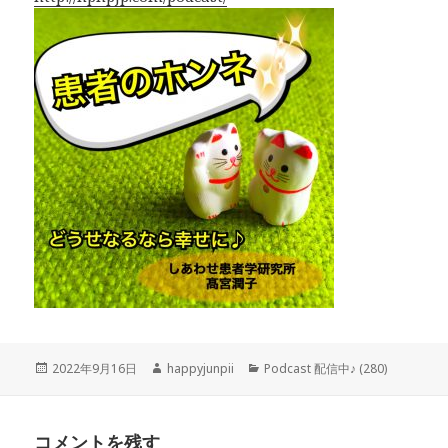
投
2022年9月16日
作
happyjunpii
カ
Podcast 配信中♪ (280)
稿
成
テ
日:
者
ゴ
リ
コメントを残す
ー