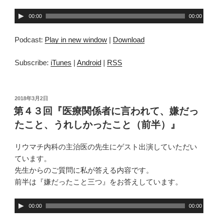
音
00:00
00:00
声
プ
Podcast:
Play in new window
|
Download
レ
ー
Subscribe:
iTunes
|
Android
|
RSS
ヤ
ー
投
2018年3月2日
稿
第４３回『医療関係者に言われて、嫌だっ
日:
たこと、うれしかったこと（前半）』
リウマチ内科の主治医の先生にゲスト出演していただい
ています。
先生からのご質問に私が答える内容です。
前半は『嫌だったこと三つ』をお答えしています。
音
00:00
00:00
声