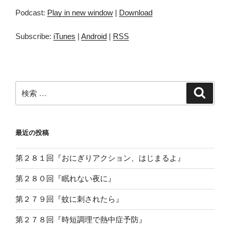
プ
Podcast:
Play in new window
|
Download
レ
ー
Subscribe:
iTunes
|
Android
|
RSS
ヤ
ー
検
検
索
索:
最近の投稿
第２８１回『おにぎりアクション、はじまるよ』
第２８０回『眠れない夜に』
第２７９回『蚊に刺されたら』
第２７８回『時短調理で熱中症予防』