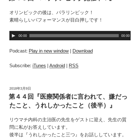
日:
オリンピックの後は、パラリンピック！
素晴らしいパフォーマンスが目白押しです！
音
00:00
00:00
声
プ
Podcast:
Play in new window
|
Download
レ
ー
Subscribe:
iTunes
|
Android
|
RSS
ヤ
ー
投
2018年3月9日
稿
第４４回『医療関係者に言われて、嫌だっ
日:
たこと、うれしかったこと（後半）』
リウマチ内科の主治医の先生をゲストに迎え、先生の質
問に私がお答えしています。
後半は『うれしかったこと三つ』をお話ししています。