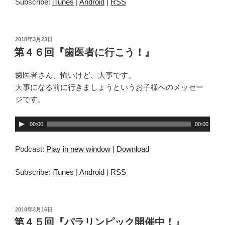
ー
Subscribe:
iTunes
|
Android
|
RSS
ヤ
ー
投
2018年3月23日
稿
第４６回『歯医者に行こう！』
日:
歯医者さん、怖いけど、大事です。
大事になる前に行きましょうというお子様へのメッセー
ジです。
音
00:00
00:00
声
プ
Podcast:
Play in new window
|
Download
レ
ー
Subscribe:
iTunes
|
Android
|
RSS
ヤ
ー
投
2018年3月16日
稿
第４５回『パラリンピック開催中！』