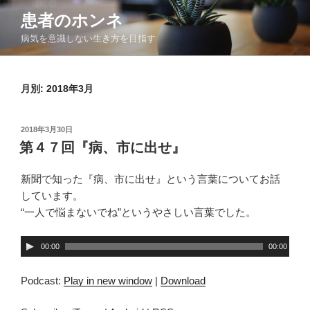
コ
患者のホンネ
ン
病気を意識しない生き方を目指す
テ
ン
ツ
月別: 2018年3月
へ
ス
キ
投
2018年3月30日
ッ
稿
第４７回『病、市に出せ』
日:
プ
新聞で知った『病、市に出せ』という言葉についてお話
しています。
“一人で悩まないでね”というやさしい言葉でした。
音
00:00
00:00
声
プ
Podcast:
Play in new window
|
Download
レ