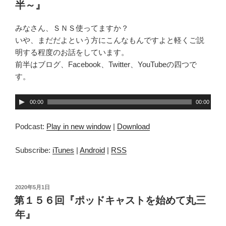
半～』
みなさん、ＳＮＳ使ってますか？
いや、まだだよという方にこんなもんですよと軽くご説
明する程度のお話をしています。
前半はブログ、Facebook、Twitter、YouTubeの四つで
す。
音
00:00
00:00
声
プ
Podcast:
Play in new window
|
Download
レ
ー
Subscribe:
iTunes
|
Android
|
RSS
ヤ
ー
投
2020年5月1日
稿
第１５６回『ポッドキャストを始めて丸三
日:
年』