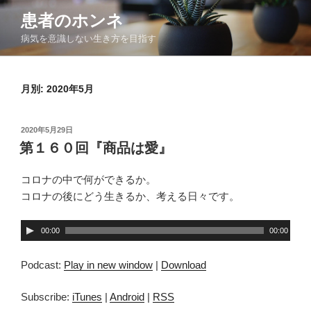
コ
患者のホンネ
ン
病気を意識しない生き方を目指す
テ
ン
ツ
月別: 2020年5月
へ
ス
キ
投
2020年5月29日
ッ
稿
第１６０回『商品は愛』
日:
プ
コロナの中で何ができるか。
コロナの後にどう生きるか、考える日々です。
音
00:00
00:00
声
プ
Podcast:
Play in new window
|
Download
レ
ー
Subscribe:
iTunes
|
Android
|
RSS