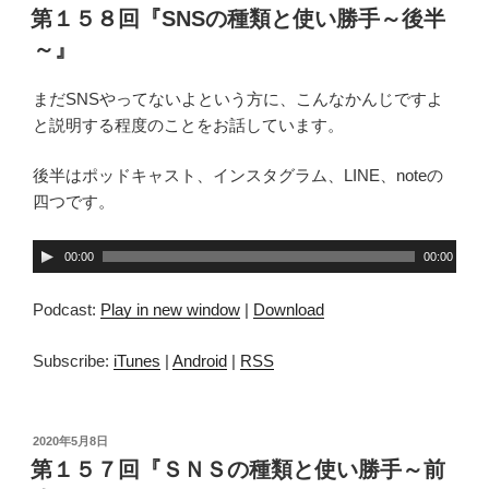
稿
第１５８回『SNSの種類と使い勝手～後半
日:
～』
まだSNSやってないよという方に、こんなかんじですよ
と説明する程度のことをお話しています。
後半はポッドキャスト、インスタグラム、LINE、noteの
四つです。
音
00:00
00:00
声
プ
Podcast:
Play in new window
|
Download
レ
ー
Subscribe:
iTunes
|
Android
|
RSS
ヤ
ー
投
2020年5月8日
稿
第１５７回『ＳＮＳの種類と使い勝手～前
日: