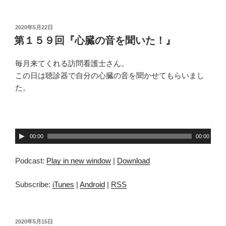
ヤ
ー
投
2020年5月22日
稿
第１５９回『心臓の音を聞いた！』
日:
毎月来てくれる訪問看護士さん。
この日は聴診器で自分の心臓の音を聞かせてもらいまし
た。
音
00:00
00:00
声
プ
Podcast:
Play in new window
|
Download
レ
ー
Subscribe:
iTunes
|
Android
|
RSS
ヤ
ー
投
2020年5月15日