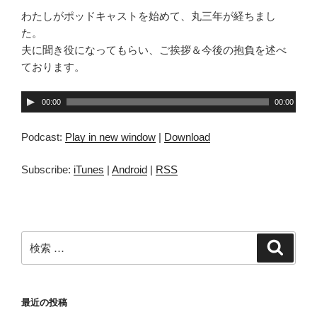
わたしがポッドキャストを始めて、丸三年が経ちまし
た。
夫に聞き役になってもらい、ご挨拶＆今後の抱負を述べ
ております。
音
00:00
00:00
声
プ
Podcast:
Play in new window
|
Download
レ
ー
Subscribe:
iTunes
|
Android
|
RSS
ヤ
ー
検
検
索
索:
最近の投稿