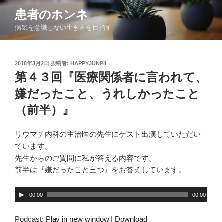
コ
患者のホンネ
ン
病気を意識しない生き方を目指す
テ
ン
ツ
投
2018年3月2日
投稿者:
HAPPYJUNPII
へ
稿
第４３回『医療関係者に言われて、
ス
日:
キ
嫌だったこと、うれしかったこと
ッ
（前半）』
プ
リウマチ内科の主治医の先生にゲスト出演していただい
ています。
先生からのご質問に私が答える内容です。
前半は『嫌だったこと三つ』をお答えしています。
音
00:00
00:00
声
プ
Podcast:
Play in new window
|
Download