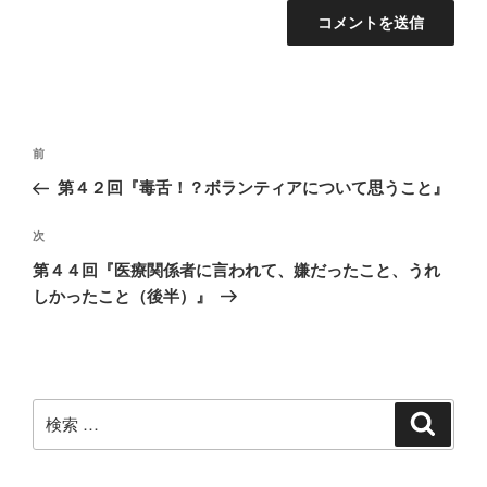
投
過
前
稿
去
第４２回『毒舌！？ボランティアについて思うこと』
ナ
の
ビ
投
次
次
稿
ゲ
の
第４４回『医療関係者に言われて、嫌だったこと、うれ
投
ー
しかったこと（後半）』
稿
シ
ョ
ン
検
検
索
索: