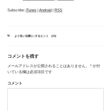
レ
ー
Subscribe:
iTunes
|
Android
|
RSS
ヤ
ー
カ
より良い治療に♪するヒント (23)
テ
ゴ
リ
ー
コメントを残す
メールアドレスが公開されることはありません。
*
が付
いている欄は必須項目です
コメント