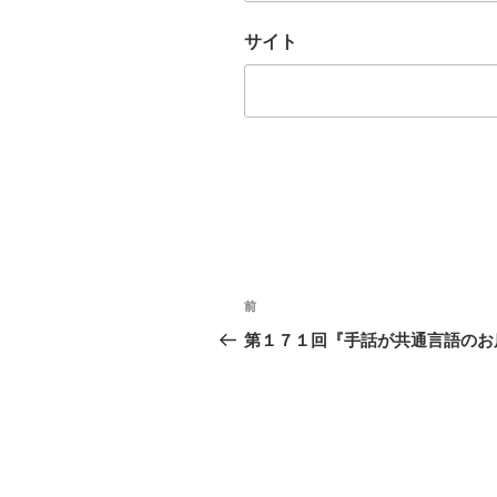
サイト
投
前
過
稿
去
第１７１回『手話が共通言語のお
の
ナ
投
ビ
稿
ゲ