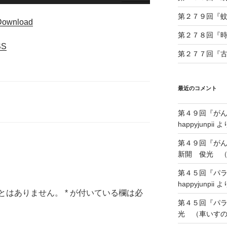
リ
第２７９回『
ュ
Download
ー
第２７８回『
ム
SS
第２７７回『
調
節
に
最近のコメント
は
上
第４９回『が
下
happyjunpii
よ
矢
印
第４９回『が
キ
新開 俊光 
ー
第４５回『パ
を
happyjunpii
よ
使
とはありません。
*
が付いている欄は必
っ
第４５回『パ
て
光 （車いす
く