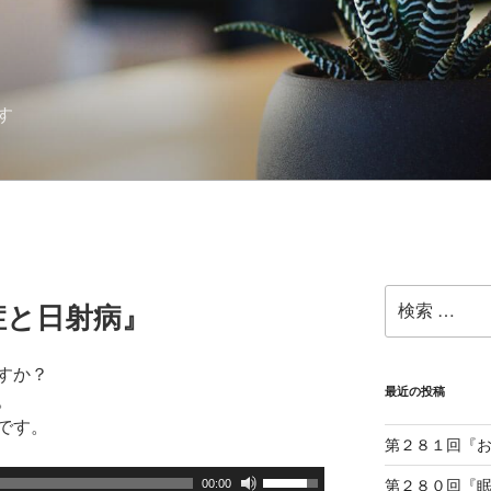
す
検
症と日射病』
索:
すか？
最近の投稿
。
です。
第２８１回『
ボ
00:00
第２８０回『