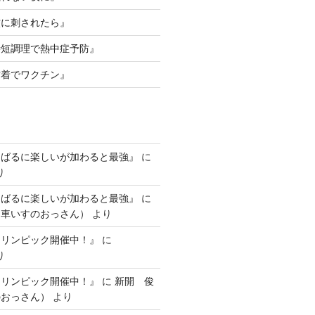
蚊に刺されたら』
時短調理で熱中症予防』
古着でワクチン』
んばるに楽しいが加わると最強』
に
り
んばるに楽しいが加わると最強』
に
（車いすのおっさん）
より
ラリンピック開催中！』
に
り
ラリンピック開催中！』
に
新開 俊
のおっさん）
より