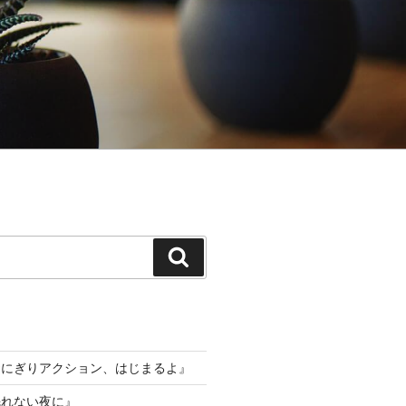
検
索
おにぎりアクション、はじまるよ』
眠れない夜に』