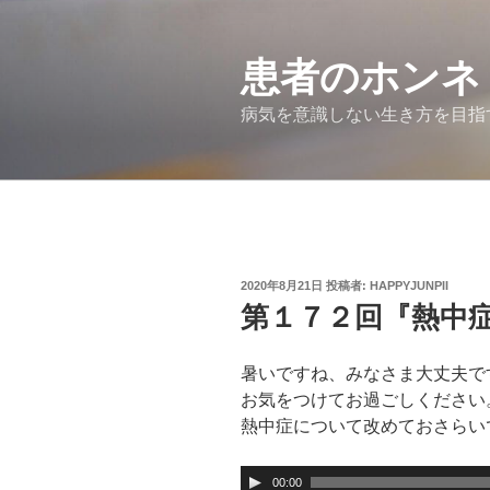
コ
ン
患者のホンネ
テ
ン
病気を意識しない生き方を目指
ツ
へ
ス
キ
ッ
プ
投
2020年8月21日
投稿者:
HAPPYJUNPII
稿
第１７２回『熱中
日:
暑いですね、みなさま大丈夫で
お気をつけてお過ごしください
熱中症について改めておさらい
音
00:00