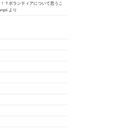
舌！？ボランティアについて思うこ
npii
より