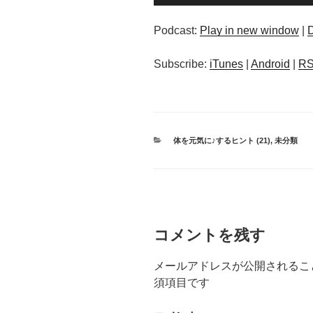
声
プ
Podcast:
Play in new window
|
レ
ー
Subscribe:
iTunes
|
Android
|
R
ヤ
ー
カ
体を元気に♪するヒント (21)
,
未分類
テ
ゴ
リ
ー
コメントを残す
メールアドレスが公開されるこ
須項目です